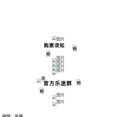
燃情开唱！
现场舞台搭建工作已全面开始
现场一派热火朝天的忙碌景象
工人们正马不停蹄地组装舞台主体结构
只待乐迷共赴这场九江之约。
购票须知
官方乐迷群
编辑：吴晨