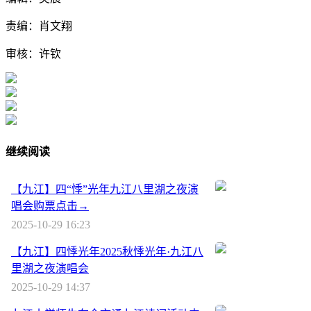
责编：肖文翔
审核：许钦
继续阅读
【九江】四“悸”光年九江八里湖之夜演
唱会购票点击→
2025-10-29 16:23
【九江】四悸光年2025秋悸光年·九江八
里湖之夜演唱会
2025-10-29 14:37