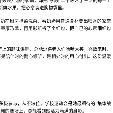
有轰轰烈烈的家训，却把“孝顺”二字融入了生活的每一个
新鲜水果，把心意装进购物袋里。
奶奶在厨房择菜洗菜，看奶奶用普通食材变出喷香的家常
一束康乃馨，再用彩纸折了个红包，把自己的心意细细包
堂上的趣味讲解，总能逗得老人们哈哈大笑；兴致来时，
而是陪伴时的耐心倾听，是相处时的用心付出。这份温暖
积极参与，从不缺位。学校运动会是她最期待的“集体战
跳绳的赛场上，总能看到她活力满满的身影。