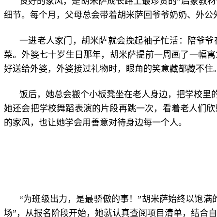
良好的家风，是胡米萨成长路上最珍贵的“启蒙教材
细节。每个月，父母总会带着胡米萨回爷爷奶奶、外公
一进老人家门，胡米萨就会挽起袖子忙活：陪爷爷
菜。外婆七十岁生日那年，胡米萨提前一周画了一幅寓
好送给外婆，外婆接过礼物时，眼角的笑意藏都藏不住
饭后，她总会搬个小板凳坐在老人身边，把学校里
她还会把学校舞蹈表演的片段再跳一次，看着老人们欣
的家风，也让她学会用善意对待身边每一个人。
“为班级出力，是最骄傲的事！”胡米萨始终以饱
场”，从报名阶段开始，她就认真查阅项目清单，结合