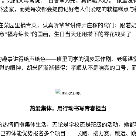
”。她的父母常说：“百善孝为先，真情暖人心
。
”家里没
外婆家，而她每次都会提前记好老人们爱吃的软糯糕点与
在菜园里摘青菜，认真听爷爷讲侍弄庄稼的窍门；跟着
意“福寿绵长”的国画，生日当天还用攒下的零花钱买了
。
的趣事讲得绘声绘色——班里同学的调皮恶作剧、老师课
慰的眼神，胡米萨渐渐懂得：孝顺从不是响亮的口号，
热爱集体，用行动书写青春担当
满的热情拥抱集体生活，无论是学校还是班级的活动，她都
自己的体能优势报名多个项目——长跑、接力赛、跳远、