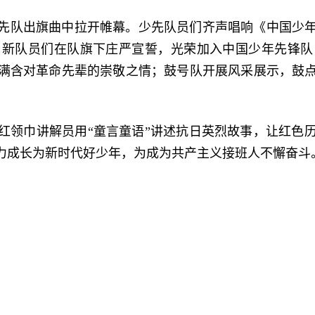
先队出旗曲中拉开帷幕。少先队员们齐声唱响《中国少
；新队员们在队旗下庄严宣誓，光荣加入中国少年先锋队
满含对革命先辈的崇敬之情；鼓号队开展风采展示，鼓
红领巾讲解员用“童言童语”讲述抗日英烈故事，让红色
力成长为新时代好少年，为成为共产主义接班人不懈奋斗