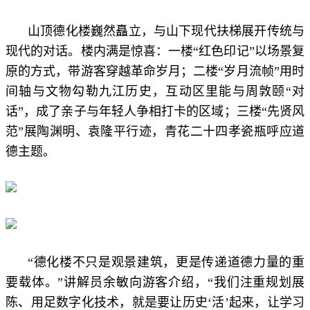
山顶德化楼巍然矗立，与山下现代扶梯展开传统与
现代的对话。楼内满是惊喜：一楼“红色印记”以场景复
原的方式，带游客穿越革命岁月；二楼“岁月流帧”用时
间轴与文物勾勒九江历史，互动区里能与周敦颐“对
话”，成了亲子与年轻人争相打卡的区域；三楼“先贤风
范”展陶渊明、袁隆平行迹，青花二十四孝瓷瓶呼应道
德主题。
“德化楼不只是观景建筑，更是传递道德力量的重
要载体。”讲解员余敏向游客介绍，“我们注重规划展
陈、用足数字化技术，就是要让历史‘活’起来，让学习