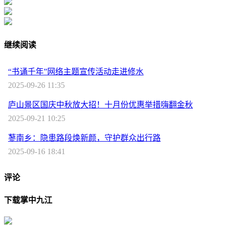
继续阅读
“书诵千年”网络主题宣传活动走进修水
2025-09-26 11:35
庐山景区国庆中秋放大招！十月份优惠举措嗨翻金秋​
2025-09-21 10:25
蓼南乡：隐患路段焕新颜，守护群众出行路
2025-09-16 18:41
评论
下载掌中九江