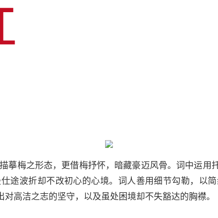
止于描摹梅之形态，更借梅抒怀，暗藏豪迈风骨。词中运用
经仕途波折却不改初心的心境。词人善用细节勾勒，以简
出对高洁之志的坚守，以及虽处困境却不失豁达的胸襟。