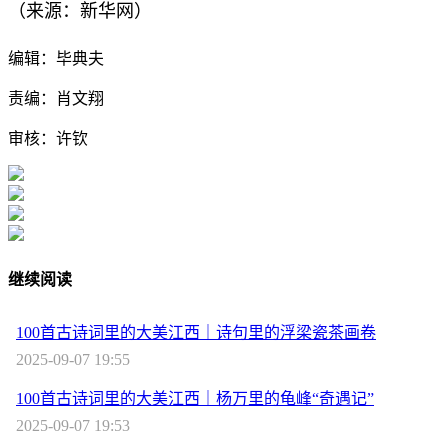
（来源：新华网）
编辑：毕典夫
责编：肖文翔
审核：许钦
继续阅读
100首古诗词里的大美江西｜诗句里的浮梁瓷茶画卷
2025-09-07 19:55
100首古诗词里的大美江西｜杨万里的龟峰“奇遇记”
2025-09-07 19:53