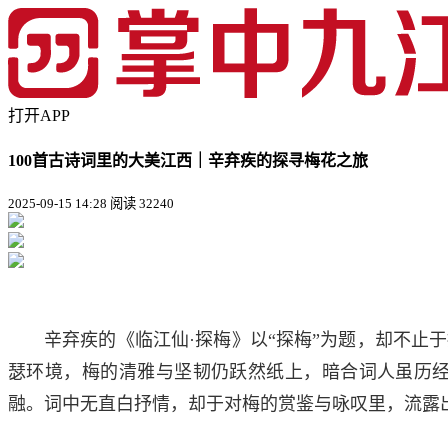
打开APP
100首古诗词里的大美江西｜辛弃疾的探寻梅花之旅
2025-09-15 14:28
阅读 32240
辛弃疾的《临江仙·探梅》以“探梅”为题，却不
瑟环境，梅的清雅与坚韧仍跃然纸上，暗合词人虽历
融。词中无直白抒情，却于对梅的赏鉴与咏叹里，流露