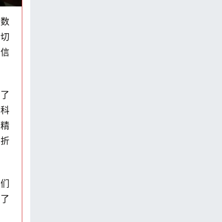
以数
列切
、信
行了
科
定精
折
他们
享了