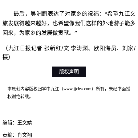
最后，吴洲凯表达了对家乡的祝福：“希望九江文
旅发展得越来越好，也希望像我们这样的外地游子能多
回来，为家乡的发展做贡献。”
（九江日报记者 张新红/文 李涛渊、欧阳海员、刘家/
摄）
版权声明
本原创内容版权归掌中九江（www.jjcbw.com）所有，未经书面授
权谢绝转载。
编辑：王文婧
责编：肖文翔