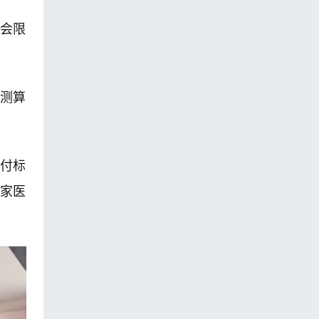
”会限
测算
付标
国家医