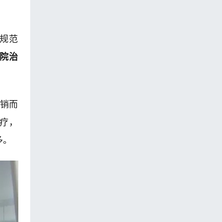
、规范
住院治
销而
疗，
多。