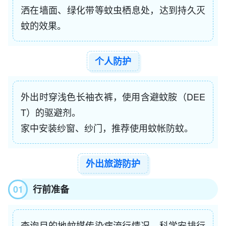
洒在墙面、绿化带等蚊虫栖息处，达到持久灭
蚊的效果。
个人防护
外出时穿浅色长袖衣裤，使用含避蚊胺
（DEE
T）
的驱避剂。
家中安装纱窗、纱门，推荐使用蚊帐防蚊。
外出旅游防护
01
行前准备
查询目的地蚊媒传染病流行情况，科学安排行