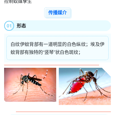
控制蚊媒孳生
传播媒介
01
形态
白纹伊蚊背部有一道明显的白色纵纹；埃及伊
蚊背部有独特的“竖琴”状白色斑纹；