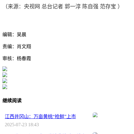
（来源：央视网 总台记者 郭一淳 陈自强 范存宝 ）
编辑：吴晨
责编：肖文翔
审核：杨春霞
继续阅读
江西井冈山：万亩黄桃“抢鲜”上市
2025-07-23 18:43