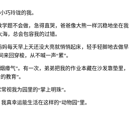
和小巧玲珑的我。
数学题不会做，急得直哭，爸爸像大熊一样沉稳地坐在我
大海，总会包容我的过错。
。妈妈每天早上天还没大亮就悄悄起床，轻手轻脚地去做早
来回穿梭，从不喊一声“累”。
乌烟瘴气”。有一次，弟弟把我的作业本藏在沙发靠垫里，
的教育”。
常视我为园里的“掌上明珠”。
我真幸运能生活在这样的“动物园”里。