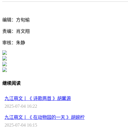
编辑：方旬瑜
责编：肖文翔
审核：朱静
继续阅读
九江萌文丨《 诗歌两首 》胡馨源
2025-07-04 16:22
九江萌文丨《 在动物园的一天 》胡婉柠
2025-07-04 16:15