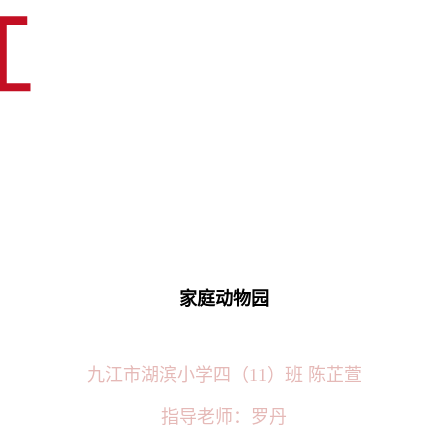
家庭动物园
九江市湖滨小学四（11）班 陈芷萱
指导老师：罗丹