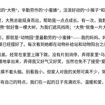
的“大熊”，辛勤劳作的“小蜜蜂”，活泼好动的“小猴子”
难时，大熊总能挺身而出，帮助我一点点成长。有一次，我
熊”就好像一棵大树，为我们遮风挡雨；“大熊”就像一片
，那就是“动物园”里最勤劳的“小蜜蜂”——我的妈妈
餐已经摆好了。每次看到她都在动物补给站和动物阳台之间
弟弟。经常在家里上蹿下跳，没有片刻消停，弄得家里“
嘻地拿出来，弄得我又好气又好笑，当然也免不了接受“爱
让人摸不着头脑。别看我小，但家人对我的关照可真不少，常
”都有自己的特点，我们在一起的日子充满欢乐、温暖和爱，