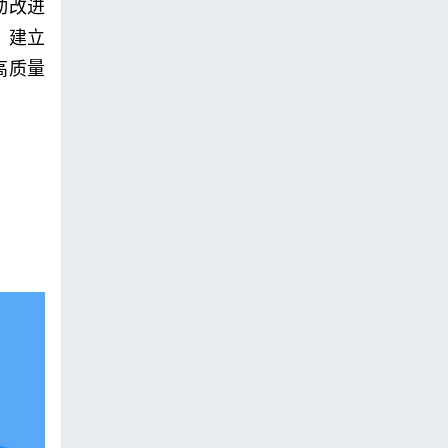
动改进
、建立
高质量