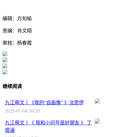
编辑：方旬瑜
责编：肖文翔
审核：杨春霞
继续阅读
九江萌文丨《我的“自画像” 》沈思伊
2025-07-04 16:29
九江萌文丨《 我和小问号是好朋友 》 丁
煜涵