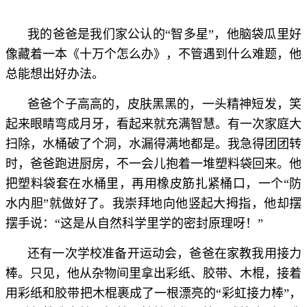
我的爸爸是我们家公认的“智多星”，他脑袋瓜里好
像藏着一本《十万个怎么办》，不管遇到什么难题，他
总能想出好办法。
爸爸个子高高的，皮肤黑黑的，一头精神短发，笑
起来眼睛弯成月牙，看起来就充满智慧。有一次家庭大
扫除，水桶破了个洞，水漏得满地都是。我急得团团转
时，爸爸跑进厨房，不一会儿抱着一堆塑料袋回来。他
把塑料袋套在水桶里，再用橡皮筋扎紧桶口，一个“防
水内胆”就做好了。我崇拜地向他竖起大拇指，他却摆
摆手说：“这是从自然科学里学的密封原理呀！”
还有一次学校准备开运动会，爸爸在家教我用接力
棒。只见，他从杂物间里拿出彩纸、胶带、木棍，接着
用彩纸和胶带把木棍裹成了一根漂亮的“彩虹接力棒”，