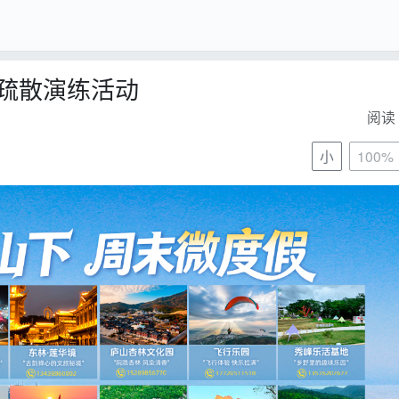
疏散演练活动
阅读 
小
100%