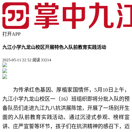
打开APP
九江小学九龙山校区开展特色入队前教育实践活动
2025-05-11 22:52
阅读 33214
为传承红色基因、厚植家国情怀，5月10日上午，
九江小学九龙山校区一（16）班组织即将分批入队的预
备队员们走进九江九八抗洪展陈馆，开展了一场别开生
面的入队前教育实践活动。通过沉浸式参观、榜样宣
讲、庄严宣誓等环节，孩子们在抗洪精神的感召下，迈