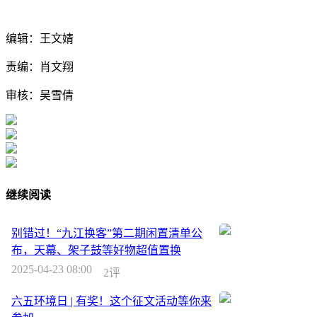
编辑：王文婧
责编：肖文翔
审核：吴雪倩
继续阅读
别错过！“九江换客”第二期闲置清单公
布，天幕、架子鼓等好物超值置换
2025-04-23 08:00
2评
六五环境日 | 有奖！这个征文活动等你来