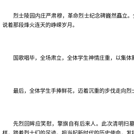
烈士陵园内庄严肃穆，革命烈士纪念碑巍然矗立。
说着那段烽火连天的峥嵘岁月。
国歌唱毕，全场肃立，全体学生神情庄重，以集体
最后，全体学生手捧鲜花，迈着沉重的步伐走向烈
先烈回眸应笑慰，擎旗自有后来人。此次清明扫
样，踏着烈士们的足迹，担当起新时代的历史使命，发