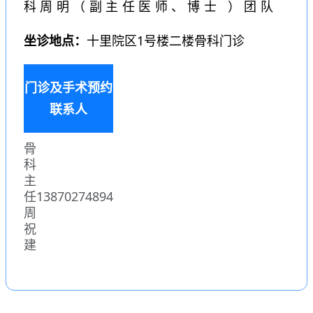
科周明
（副主任医师、博士 ）
团队
坐诊地点：
十里院区1号楼二楼骨科门诊
门诊及手术预约
联系人
骨
科
主
任
13870274894
周
祝
建