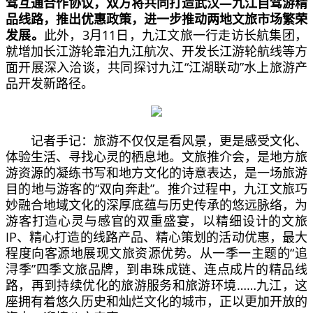
驾互通合作协议，双方将共同打造武汉—九江自驾游精
品线路，推出优惠政策，进一步推动两地文旅市场繁荣
发展。
此外，3月11日，九江文旅一行走访长航集团，
就增加长江游轮靠泊九江航次、开发长江游轮航线等方
面开展深入洽谈，共同探讨九江“江湖联动”水上旅游产
品开发新路径。
记者手记：旅游不仅仅是看风景，更是感受文化、
体验生活、寻找心灵的栖息地。文旅推介会，是地方旅
游资源的凝练书写和地方文化的诗意表达，是一场旅游
目的地与游客的“双向奔赴”。推介过程中，九江文旅巧
妙融合地域文化的深厚底蕴与历史传承的悠远脉络，为
游客打造心灵与感官的双重盛宴，以精细设计的文旅
IP、精心打造的线路产品、精心策划的活动优惠，最大
程度向客源地展现文旅资源优势。从一季一主题的“追
浔季”四季文旅品牌，到串珠成链、连点成片的精品线
路，再到持续优化的旅游服务和旅游环境……九江，这
座拥有着悠久历史和灿烂文化的城市，正以更加开放的