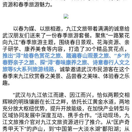
资源和春季旅游魅力。
以春为媒、以旅相邀，九江文旅带着满满的诚意给
武汉朋友们送来了一份春季旅游套餐。聚焦“一路繁花
向九江”春季旅游主题，围绕春日景观、花海资源、亲
子研学、康养美食等内容，打造了30个精品赏花点，
推出“浔”绘春色赏花之旅、踏遍春山观景之旅、“乡”约
春野亲子之旅、探“浔”春味康养之旅、诗意春行人文之
旅等5大系列旅游线路，
诚挚邀请武汉市民游客在这个
春季来九江欣赏春之美景、品尝春之美味、体验春之乐
趣。
“武汉与九江依江而建、因江而兴，恰似两颗交相
辉映的明珠镶嵌在长江之畔，依托长江黄金水道，两地
充分放大枢纽优势，提升开放能级，在加快产业转型与
区域协同发展中深度互动、携手合作。”活动现场，九
江文旅推介官对九江文旅资源进行了推介。从“匡庐奇
秀甲天下”的庐山，到“中国第一大淡水湖”鄱阳湖；从