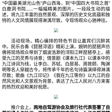
“中国最美湖光山色”庐山西海，到“中国四大书院之首”
白鹿洞书院……一幅幅精美的图片，一段段生动的描
述，将九江丰富的自然景观、深厚的历史文化底蕴和独
特的人文风情展现得淋漓尽致，令现场观众心驰神往。
活动现场，精心编排的特色节目让嘉宾们沉醉其
中。民乐合奏《琵琶浔语》精彩上演，婉转的琵琶声仿
佛将现场观众带到了烟波浩渺的浔阳江畔琵琶亭上，感
受九江的灵秀与诗意；情景剧《课本九江》以课本中的
九江诗词为线，让李白、苏轼、白居易、周敦颐、陶渊
明等名人穿越古今，将传承千年的名句诗篇演绎得淋漓
尽致；歌曲《九江印记》《我在九江等你》以九江的自
然风光和人文景观为背景，表达了九江人民对八方来客
的热烈欢迎和美好祝愿。
推介会上，
两地自驾游协会及旅行社代表签署了自