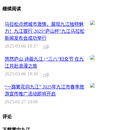
继续阅读
马拉松点燃城市激情，展现九江独特魅
力！九江银行·2025“庐山杯”九江马拉松
新闻发布会成功举行
2025-03-06 18:37
3评
悠然庐山 诗画九江 | “三八”妇女节 在九
江共赴浪漫之旅
2025-03-06 18:30
2评
“一路繁花向九江” 2025年九江市春季旅
游宣传推广活动即将开启
2025-02-27 10:08
评论
下载掌中九江