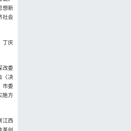
思想新
济社会
、丁庆
深改委
会〈决
，市委
实施方
察江西
改革创