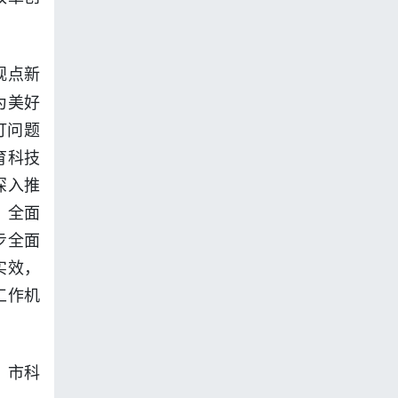
观点新
为美好
盯问题
育科技
深入推
，全面
步全面
实效，
工作机
、市科