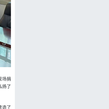
现场捐
弘扬了
营造了