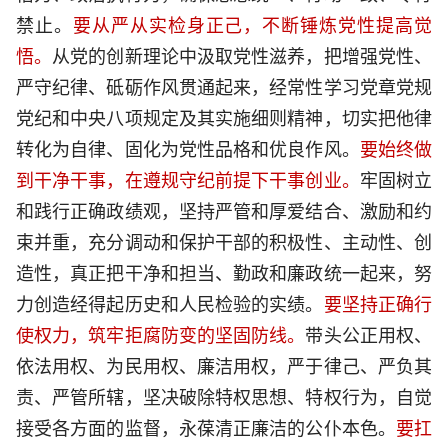
禁止。
要从严从实检身正己，不断锤炼党性提高觉
悟。
从党的创新理论中汲取党性滋养，把增强党性、
严守纪律、砥砺作风贯通起来，经常性学习党章党规
党纪和中央八项规定及其实施细则精神，切实把他律
转化为自律、固化为党性品格和优良作风。
要始终做
到干净干事，在遵规守纪前提下干事创业。
牢固树立
和践行正确政绩观，坚持严管和厚爱结合、激励和约
束并重，充分调动和保护干部的积极性、主动性、创
造性，真正把干净和担当、勤政和廉政统一起来，努
力创造经得起历史和人民检验的实绩。
要坚持正确行
使权力，筑牢拒腐防变的坚固防线。
带头公正用权、
依法用权、为民用权、廉洁用权，严于律己、严负其
责、严管所辖，坚决破除特权思想、特权行为，自觉
接受各方面的监督，永葆清正廉洁的公仆本色。
要扛