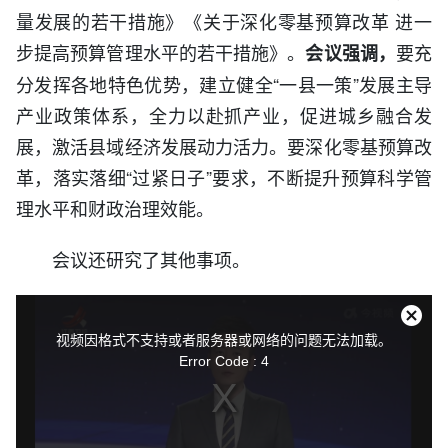
量发展的若干措施》《关于深化零基预算改革 进一
步提高预算管理水平的若干措施》。
要充
会议强调，
分发挥各地特色优势，建立健全“一县一策”发展主导
产业政策体系，全力以赴抓产业，促进城乡融合发
展，激活县域经济发展动力活力。要深化零基预算改
革，落实落细“过紧日子”要求，不断提升预算科学管
理水平和财政治理效能。
会议还研究了其他事项。
T
h
i
关
s
视频因格式不支持或者服务器或网络的问题无法加载。
i
闭
s
Error Code : 4
a
弹
m
o
窗
d
a
l
w
i
n