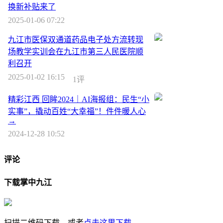
换新补贴来了
2025-01-06 07:22
九江市医保双通道药品电子处方流转现
场教学实训会在九江市第三人民医院顺
利召开
2025-01-02 16:15
1评
精彩江西 回眸2024｜AI海报组：民生“小
实事”，撬动百姓“大幸福”！件件暖人心
→
2024-12-28 10:52
评论
下载掌中九江
扫描二维码下载，或者
点击这里下载