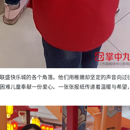
联盛快乐城的各个角落。他们用稚嫩却坚定的声音向过
困难儿童奉献一份爱心。一张张报纸传递着温暖与希望