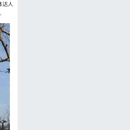
体达人
。