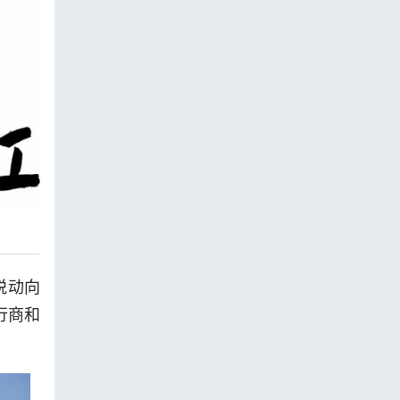
悦动向
行商和