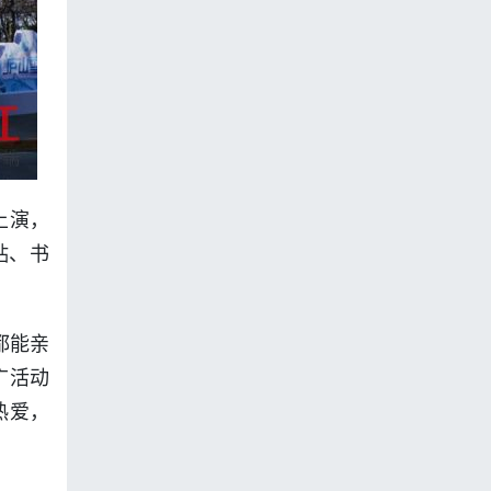
上演，
贴、书
都能亲
广活动
热爱，