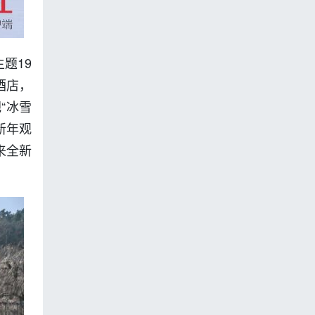
题19
酒店，
“冰雪
新年观
来全新