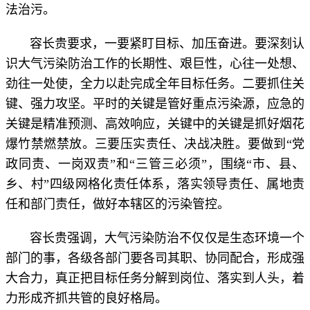
法治污。
容长贵要求，一要紧盯目标、加压奋进。要深刻认
识大气污染防治工作的长期性、艰巨性，心往一处想、
劲往一处使，全力以赴完成全年目标任务。二要抓住关
键、强力攻坚。平时的关键是管好重点污染源，应急的
关键是精准预测、高效响应，关键中的关键是抓好烟花
爆竹禁燃禁放。三要压实责任、决战决胜。要做到“党
政同责、一岗双责”和“三管三必须”，围绕“市、县、
乡、村”四级网格化责任体系，落实领导责任、属地责
任和部门责任，做好本辖区的污染管控。
容长贵强调，大气污染防治不仅仅是生态环境一个
部门的事，各级各部门要各司其职、协同配合，形成强
大合力，真正把目标任务分解到岗位、落实到人头，着
力形成齐抓共管的良好格局。