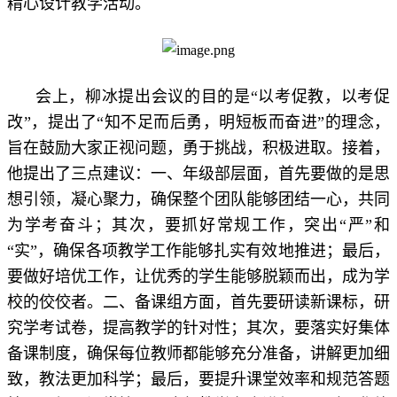
精心设计教学活动。
会上，柳冰提出会议的目的是“以考促教，以考促
改”，提出了“知不足而后勇，明短板而奋进”的理念，
旨在鼓励大家正视问题，勇于挑战，积极进取。接着，
他提出了三点建议：一、年级部层面，首先要做的是思
想引领，凝心聚力，确保整个团队能够团结一心，共同
为学考奋斗；其次，要抓好常规工作，突出“严”和
“实”，确保各项教学工作能够扎实有效地推进；最后，
要做好培优工作，让优秀的学生能够脱颖而出，成为学
校的佼佼者。二、备课组方面，首先要研读新课标，研
究学考试卷，提高教学的针对性；其次，要落实好集体
备课制度，确保每位教师都能够充分准备，讲解更加细
致，教法更加科学；最后，要提升课堂效率和规范答题