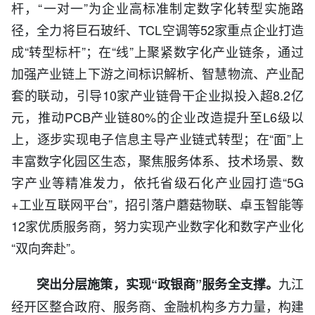
杆，“一对一”为企业高标准制定数字化转型实施路
径，全力将巨石玻纤、TCL空调等52家重点企业打造
成“转型标杆”；在“线”上聚紧数字化产业链条，通过
加强产业链上下游之间标识解析、智慧物流、产业配
套的联动，引导10家产业链骨干企业拟投入超8.2亿
元，推动PCB产业链80%的企业改造提升至L6级以
上，逐步实现电子信息主导产业链式转型；在“面”上
丰富数字化园区生态，聚焦服务体系、技术场景、数
字产业等精准发力，依托省级石化产业园打造“5G
+工业互联网平台”，招引落户蘑菇物联、卓玉智能等
12家优质服务商，努力实现产业数字化和数字产业化
“双向奔赴”。
九江
突出分层施策，实现“政银商”服务全支撑。
经开区整合政府、服务商、金融机构多方力量，构建