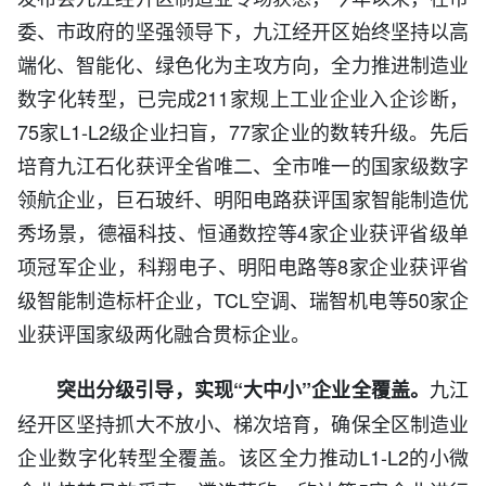
委、市政府的坚强领导下，九江经开区始终坚持以高
端化、智能化、绿色化为主攻方向，全力推进制造业
数字化转型，已完成211家规上工业企业入企诊断，
75家L1-L2级企业扫盲，77家企业的数转升级。先后
培育九江石化获评全省唯二、全市唯一的国家级数字
领航企业，巨石玻纤、明阳电路获评国家智能制造优
秀场景，德福科技、恒通数控等4家企业获评省级单
项冠军企业，科翔电子、明阳电路等8家企业获评省
级智能制造标杆企业，TCL空调、瑞智机电等50家企
业获评国家级两化融合贯标企业。
九江
突出分级引导，实现“大中小”企业全覆盖。
经开区坚持抓大不放小、梯次培育，确保全区制造业
企业数字化转型全覆盖。该区全力推动L1-L2的小微