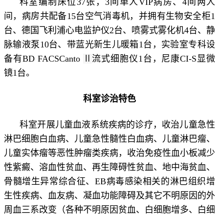
科室编制床位37张，3间单人VIP病房、4间两人
间，病房共配备15台空气消毒机，并拥有生物安全柜1
台、德国飞利浦心电监护仪2台、喷雾式雾化机4台、静
脉输液泵10台、带蓝光新生儿暖箱1台，实验室专科设
备有BD FACSCanto
Ⅱ
流式细胞仪1台，尼康CI-S显微
镜1台。
科室诊治特色
科室开展儿童血液系统疾病的诊疗，收治儿童急性
淋巴细胞白血病、儿童急性髓性白血病、儿童淋巴瘤、
儿童实体瘤等恶性肿瘤类疾病，收治免疫性血小板减少
性紫癜、溶血性贫血、再生障碍性贫血、地中海贫血、
骨髓增生异常综合征、EB病毒感染相关的淋巴组织增
生性疾病、血友病、凝血功能障碍及其它不明原因的外
周血三系改变（各种不明原因贫血、白细胞增多、白细