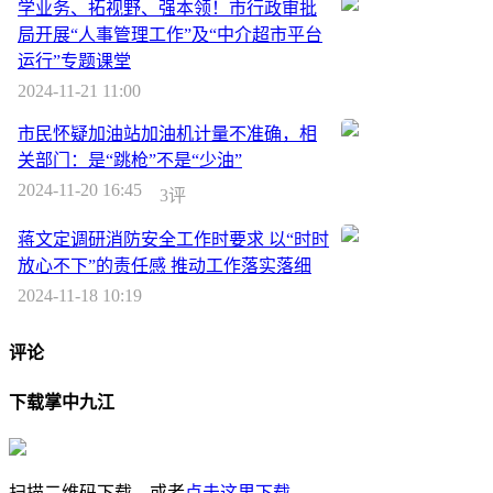
学业务、拓视野、强本领！市行政审批
局开展“人事管理工作”及“中介超市平台
运行”专题课堂
2024-11-21 11:00
市民怀疑加油站加油机计量不准确，相
关部门：是“跳枪”不是“少油”
2024-11-20 16:45
3评
蒋文定调研消防安全工作时要求 以“时时
放心不下”的责任感 推动工作落实落细
2024-11-18 10:19
评论
下载掌中九江
扫描二维码下载，或者
点击这里下载