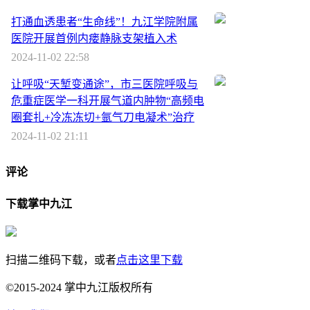
打通血透患者“生命线”！九江学院附属
医院开展首例内瘘静脉支架植入术
2024-11-02 22:58
让呼吸“天堑变通途”，市三医院呼吸与
危重症医学一科开展气道内肿物“高频电
圈套扎+冷冻冻切+氩气刀电凝术”治疗
2024-11-02 21:11
评论
下载掌中九江
扫描二维码下载，或者
点击这里下载
©2015-2024 掌中九江版权所有