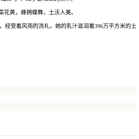
菜花黄，蜂拥蝶舞，土沃人美。
经受着风雨的洗礼，她的乳汁滋润着396万平方米的土