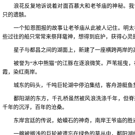
浪花反复地诉说着对面百慕大和老爷庙的神秘。我
只的遗骸。
一个知恩图报的故事让老爷庙从此被人记住。明太
些过往的船只常常来祭拜鼋神，想得到庇护，获得心灵
星子与都昌之间的湖面上，新建了一座横跨两岸的
被誉为“水中熊猫”的江豚在逐浪微笑。芦苇摇曳
霞，染红南岸。
城东的码头，千吨巨轮湖中停泊集结，客舟游艇鱼贯
鄱阳湖的东方，千孔桥虽然被风浪洗涤千年，但脊
千年的沉浮，百年的沧桑。
东岸宫廷的传说，蛤蟆石的神奇，南岸王爷庙的胜
一艘被搁浅的巨轮被遗忘在绿色的草丛中，鄱阳湖