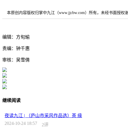
本原创内容版权归掌中九江（www.jjcbw.com）所有，未经书面授
编辑：方旬瑜
责编：钟千惠
审核：吴雪倩
继续阅读
夜读九江 | （庐山市采风作品选）茶 缘
2024-10-24 18:57
2评