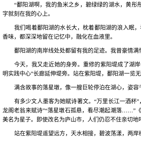
“鄱阳湖啊，我的鱼米之乡，碧绿绿的湖水，黄彤
字就刻在我的心上。
我们喝着鄱阳湖的水长大，枕着鄱阳湖的浪入眠，
香味，都深深地留在记忆中，融化在血液里。
鄱阳湖的南岸线处处都留有我的足迹。我曾豪情满
今天，我又走近她的身旁。重修的紫阳堤成了湖岸
明实践中心”长廊延伸堤旁。站在紫阳堤，鄱阳湖一览无
满含故事的落星墩，像一艘巨轮停泊在湖心，姿容
有多少文人墨客为她赋诗著文。“万里长江一酒杯”
龙阁老翁来赋诗”“落星墩石孤悬，看尽潮起潮落……”
美名为星子。即使改名为庐山市，人们仍忍不住亲切地
站在紫阳堤遥望远方，天水相接，碧波荡漾，两岸