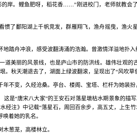
彤的岸。鲤鱼肥呀，稻花香……”刚进校门，老师就教会
看惯了鄱阳湖上千帆竞发，群雁翔飞，渔舟摇曳，渔火
怀地踏舟冲浪，感受波翻涛涌的浩瀚。曾激情洋溢地扑入
一道美丽的风景线，也是庐山市的防洪线。雄伟壮观的古
垠。秋天潮退去了，湖面上绿波翻滚，呈现出了“风吹草
千年不变，久经沧桑。亭台、楼阁、宝塔、栏杆为她装扮
，这是“唐宋八大家”的王安石对落星墩枯水期景象的描写
《水经注》中记载“落星石，周回百余步，高五丈，上生
呼唤着她的乳名。
树木葱茏，高楼林立。