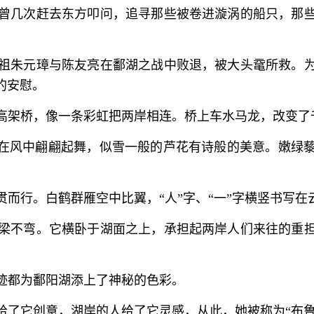
曾几次赶去东方叩问，追寻那些被卷进漩涡的船只，那
祖朱元璋与陈友亮在鄱湖之战中败退，被大头鼋所救。
的安慰。
高架桥，像一条彩虹把两岸相连。桥上车水马龙，改变了
，在风中翩翩起舞，似雪一般的芦花有诗般的美意。嫩绿
而行。白鹤群雁空中比翼，“人”字、“一”字横竖书写
梁不弯。它横卧于湖面之上，承担起两岸人们来往的重
迹都为鄱阳湖添上了神秘的色彩。
给了它创意，湖岸的人给了它灵感，从此，她被称为“布鲁