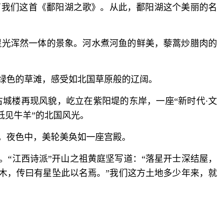
了我们这首《鄱阳湖之歌》。从此，鄱阳湖这个美丽的名
星光浑然一体的景象。河水煮河鱼的鲜美，藜蒿炒腊肉的
绿色的草滩，感受如北国草原般的辽阔。
城楼再现风貌，屹立在紫阳堤的东岸，一座“新时代·文
低见牛羊”的北国风光。
，夜色中，美轮美奂如一座宫殿。
。“江西诗派”开山之祖黄庭坚写道：“落星开士深结屋，
竹木，传曰有星坠此以名焉。”我们这方土地多少年来，就