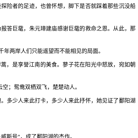
些探险者的足迹，也曾怀想，脚下是否就踩着那些沉没船
为报答巨鼋，朱元璋建庙感谢巨鼋的救命之恩。从此，那
千年两岸人们只能遥望而不能相见的局面。
藜蒿，是享誉江南的美食。蓼子花在阳光中怒放，宛如朝
在云空；鸳鸯双栖双飞，楚楚动人。
担。多少人来此打卡，多少人来此抒怀，她见证了鄱阳湖
威斯号”，成了鄱阳湖的杰作。