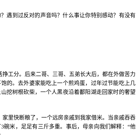
钱物？遇到过反对的声音吗？什么事让你特别感动？有没有
活挣工分。后来二哥、三哥、五弟长大后，都在外做苦力
不饱的。去外婆家能吃上一个煎鸡蛋，过年过节能吃上几
上山挖树根砍柴，一个人黑夜沿着鄱阳湖走回家时的奢望
割，家里快断粮了，一个远房亲戚到我家借米。当亲戚吞吞
3碗米，足足有三斤多重。事后，母亲向我们解释：“他
”