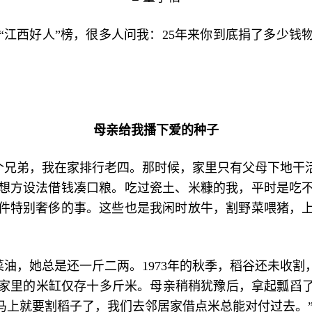
人”“江西好人”榜，很多人问我：25年来你到底捐了多少
母亲给我播下爱的种子
个兄弟，我在家排行老四。那时候，家里只有父母下地干
想方设法借钱凑口粮。吃过瓷土、米糠的我，平时是吃
件特别奢侈的事。这些也是我闲时放牛，割野菜喂猪，
油，她总是还一斤二两。1973年的秋季，稻谷还未收
家里的米缸仅存十多斤米。母亲稍稍犹豫后，拿起瓢舀了
马上就要割稻子了，我们去邻居家借点米总能对付过去。