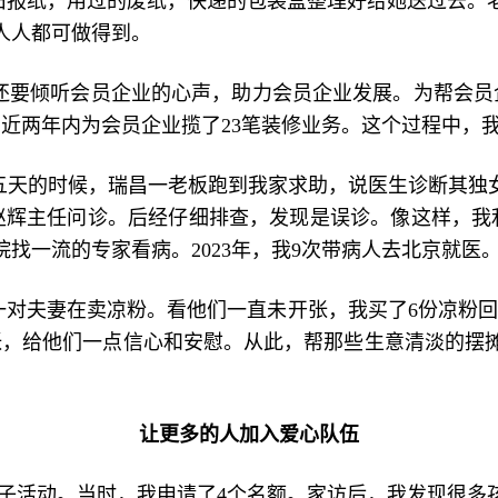
旧报纸，用过的废纸，快递的包装盒整理好给她送过去。
人人都可做得到。
要倾听会员企业的心声，助力会员企业发展。为帮会员企业
在近两年内为会员企业揽了23笔装修业务。这个过程中，
。第五天的时候，瑞昌一老板跑到我家求助，说医生诊断其
赵辉主任问诊。后经仔细排查，发现是误诊。像这样，我
找一流的专家看病。2023年，我9次带病人去北京就医
有一对夫妻在卖凉粉。看他们一直未开张，我买了6份凉粉
张，给他们一点信心和安慰。从此，帮那些生意清淡的摆
让更多的人加入爱心队伍
结对子活动。当时，我申请了4个名额。家访后，我发现很