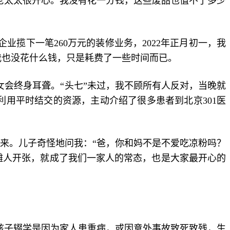
老太太很开心。我没有花一分钱，这些废品也值不了多少
揽下一笔260万元的装修业务，2022年正月初一，我
我也没花什么钱，只是耗费了一些时间而已。
独女会终身耳聋。“头七”未过，我不顾所有人反对，当晚就
利用平时结交的资源，主动介绍了很多患者到北京301医
。
回来。儿子奇怪地问我：“爸，你和妈不是不爱吃凉粉吗？
摊人开张，就成了我们一家人的常态，也是大家最开心的
多孩子辍学是因为家人患重病，或因意外事故致死致残，生