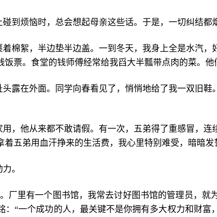
上碰到烦恼时，总会想起母亲这些话。于是，一切纠结都
裹着棉絮，半边垫半边盖。一到冬天，我身上全是水汽，
钱饭票。食堂的钱师傅经常给我舀大半瓢带点肉的菜。他
趾头露在外面。同学向春看见了，悄悄地给了我一双旧鞋
家用，他从来都不敢请假。有一次，五弟得了重感冒，连续
拿着五弟用血汗挣来的生活费，我心里特别难受，暗暗发
动力。
工作。厂里有一个图书馆，我常去讨好图书馆的管理员，
右铭：“一个成功的人，最关键不是你拥有多大权力和财