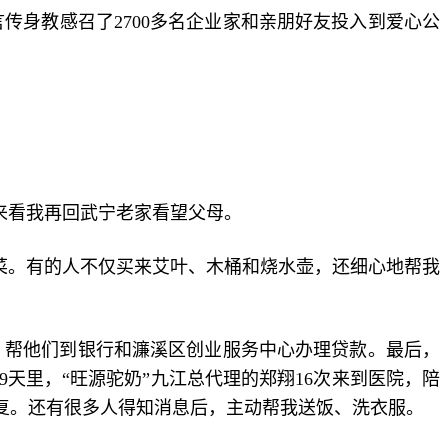
传身教感召了2700多名企业家和亲朋好友投入到爱心公
来看我再回武宁老家看望父母。
菜。有的人不仅买来艾叶、木桶和烧水壶，还细心地帮我
策，帮他们到银行和濂溪区创业服务中心办理贷款。最后，
天里，“旺源驼奶”九江总代理的郑翔16次来到医院，陪
康复。还有很多人得知消息后，主动帮我送饭、洗衣服。