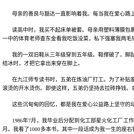
母亲的善良与豁达一直影响着我。每当我在爱心路
读高中时，我买不起床单被套。母亲用塑料薄膜包
一中的体育老师查东金看我吃饭没菜，私下强塞我两毛
我的一双旧鞋从三年级穿到五年级。鞋撑破了，脚
结冰时，才把它拿出来穿在脚上。
在九江师专读书时，五弟在炼油厂打工。为了补贴
滚烫的开水烫伤。即使这样，五弟仍坚持去拉砖挣钱。
这些沉甸甸的回忆，都是我在爱心公益路上坚守的
1986年7月，我毕业后分配到化工部星火化工厂
月。我看了1000多本书，其中一段话成为我一生的座