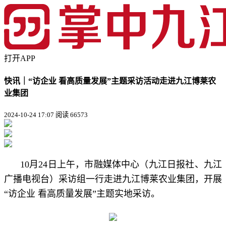
打开APP
快讯｜“访企业 看高质量发展”主题采访活动走进九江博莱农
业集团
2024-10-24 17:07
阅读 66573
10月24日上午，市融媒体中心（九江日报社、九江
广播电视台）采访组一行走进九江博莱农业集团，开展
“访企业 看高质量发展”主题实地采访。