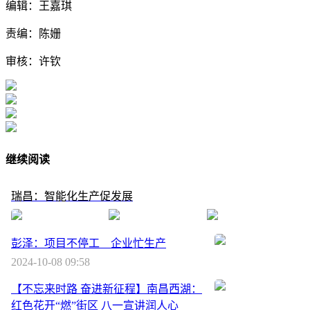
编辑：王嘉琪
责编：陈姗
审核：许钦
继续阅读
瑞昌：智能化生产促发展
彭泽：项目不停工 企业忙生产
2024-10-08 09:58
【不忘来时路 奋进新征程】南昌西湖：
红色花开“燃”街区 八一宣讲润人心