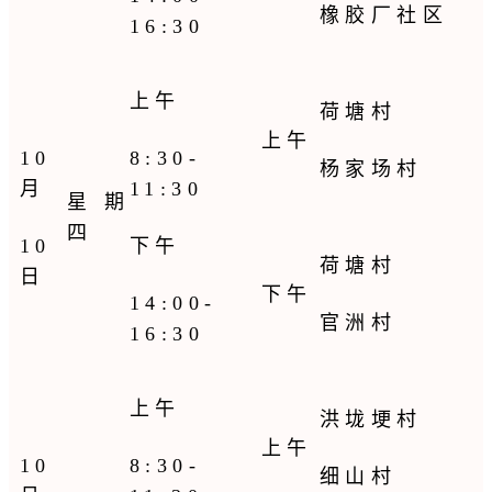
橡胶厂社区
16:30
上午
荷塘村
上午
10
8:30-
杨家场村
月
11:30
星期
四
10
下午
荷塘村
日
下午
14:00-
官洲村
16:30
上午
洪垅埂村
上午
10
8:30-
细山村