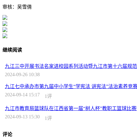
审核：吴雪倩
继续阅读
九江三中开展书法名家进校园系列活动暨九江市第十六届规范
2024-09-26 10:38
九江七中承办市第九届中小学生“学宪法 讲宪法”法治素养竞
2024-09-14 15:17
1评
九江市教育局篮球队在江西省第一届“树人杯”教职工篮球比
2024-09-13 15:30
1评
评论