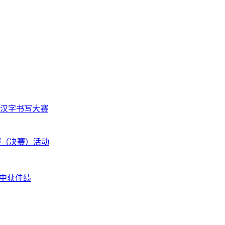
汉字书写大赛
赛（决赛）活动
赛中获佳绩