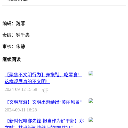
编辑：魏菲
责编：钟千惠
审核：朱静
继续阅读
【聚焦不文明行为】穿拖鞋、吃零食！
这样观展真的不文明！
2024-09-12 15:58
9评
【文明旅游】文明出游绘出“美丽风景”
2024-09-11 16:28
【新时代赣鄱先锋·担当作为好干部】郑
文斌：甘当新闻战线上的“螺丝钉”