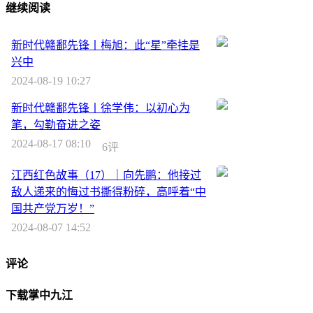
继续阅读
新时代赣鄱先锋丨梅旭：此“星”牵挂是
兴中
2024-08-19 10:27
新时代赣鄱先锋丨徐学伟：以初心为
笔，勾勒奋进之姿
2024-08-17 08:10
6评
江西红色故事（17）｜向先鹏：他接过
敌人递来的悔过书撕得粉碎，高呼着“中
国共产党万岁！”
2024-08-07 14:52
评论
下载掌中九江