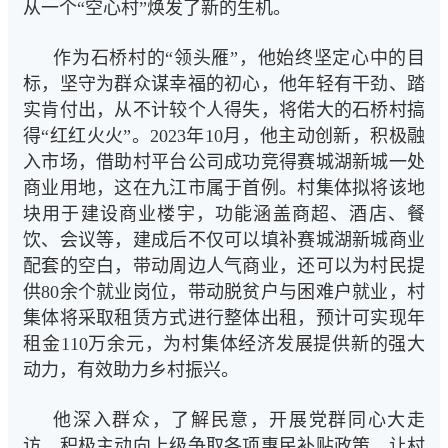
从一个“空心村”焕发了新的生机。
作为石桥村的“领头雁”，他始终坚定心中的目
标，坚守为群众谋幸福的初心，他年轻有干劲、踏
实肯付出，从不计较个人得失，将偌大的石桥村搞
得“红红火火”。2023年10月，他主动创新，积极融
入市场，借助村平台公司成功竞得赛城湖新城一处
商业用地，这在九江市属于首例。村集体拟将该地
块用于建设商业楼宇，功能涵盖商超、酒店、餐
饮、会议等，建成后不仅可以填补赛城湖新城商业
配套的空白，带动周边人气商业，还可以为村民提
供80余个就业岗位，带动脱贫户与困难户就业，村
集体将采取租赁方式进行整体出租，预计可实现年
租金110万余元，为村集体经济发展提供新的强大
动力，有效助力乡村振兴。
他深入群众，了解民意，开展党群同心大走
访，积极主动向上级争取各项惠民补贴政策，让村