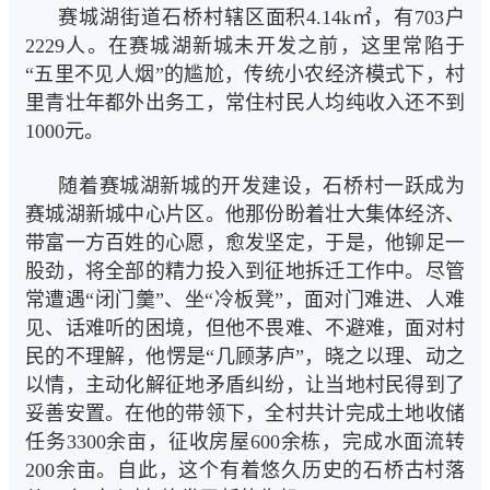
赛城湖街道石桥村辖区面积4.14k㎡，有703户
2229人。在赛城湖新城未开发之前，这里常陷于
“五里不见人烟”的尴尬，传统小农经济模式下，村
里青壮年都外出务工，常住村民人均纯收入还不到
1000元。
随着赛城湖新城的开发建设，石桥村一跃成为
赛城湖新城中心片区。
他那份盼着壮大集体经济、
带富一方百姓的心愿，愈发坚定，
于是，他铆足一
股劲，将全部的精力投入到征地拆迁工作中。尽管
常遭遇“闭门羹”、坐“冷板凳”，面对门难进、人难
见、话难听的困境，但他不畏难、不避难，面对村
民的不理解，他愣是“几顾茅庐”，晓之以理、动之
以情，主动化解征地矛盾纠纷，让当地村民得到了
妥善安置。在他的带领下，全村共计完成土地收储
任务3300余亩，征收房屋600余栋，完成水面流转
200余亩。自此，这个有着悠久历史的石桥古村落