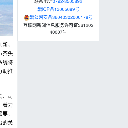
联系电话
0792-8505892
赣ICP备13005689号
赣公网安备36040302000178号
互联网新闻信息服务许可证361202
40007号
创新，
市齐头
系统将
力助推
法、司
，着力
需要，
治的关