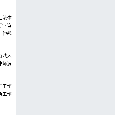
上法律
行业管
、仲裁
领域人
律师调
进工作
项工作