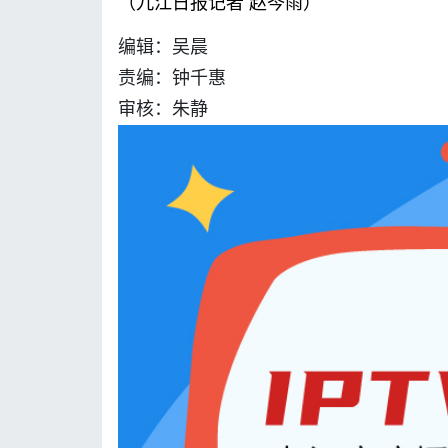
（
九江日报记者 赵岑雨
）
编辑：吴晨
责编：钟千惠
审核：朱静